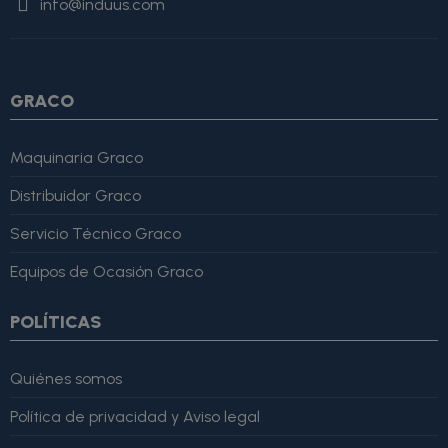
info@induus.com
Martínez" }, "reviewRating": { "@type": "Rating", "ratingValue":
4, "bestRating": 5 }, "reviewBody": "Este producto es excelente,
lo recomiendo totalmente." }
GRACO
Maquinaria Graco
Distribuidor Graco
Servicio Técnico Graco
Equipos de Ocasión Graco
POLÍTICAS
Quiénes somos
Política de privacidad y Aviso legal