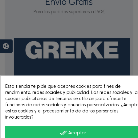
Envío Gratis
Para los pedidos superiores a 150€
group_work
RENTING DE 12
Esta tienda te pide que aceptes cookies para fines de
HASTA 60 MESES
rendimiento, redes sociales y publicidad. Las redes sociales y la
cookies publicitarias de terceros se utilizan para ofrecerte
funciones de redes sociales y anuncios personalizados. ¿Acept
estas cookies y el procesamiento de datos personales
involucrados?
done_all
Aceptar